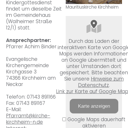
Kindergottesdienst
Mauritiuskirche Kirchheim
findet um dieselbe Zeit
im Gemeindehaus
(Walheimer Straße
12/1) statt.
Ansprechpartner:
Durch das Laden der
Pfarrer Achim Binder
interaktiven Karte von Googl
Maps werden Informatione
Evangelische
an Google übermittelt und
Kirchengemeinde
unter Umständen dort
Kirchgasse 3
gespeichert. Bitte beachte
74366 Kirchheim am
Sie unsere
Hinweise zum
Neckar
Datenschutz
.
Link zur Karte auf Google Ma
Telefon: 07143 891166
Fax: 07143 891167
Karte anzeigen
E-Mail:
Pfarramt@kirche-
Google Maps dauerhaft
kirchheim-n.de
aktivieren