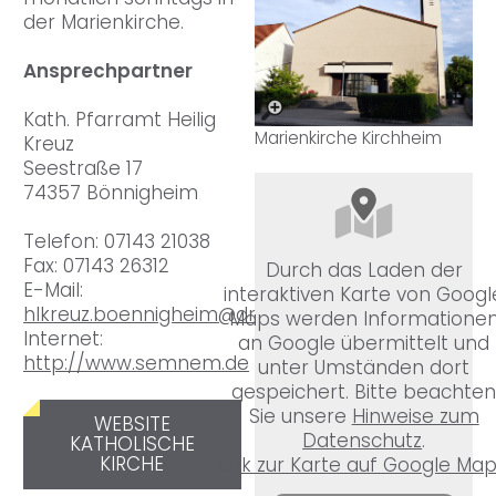
der Marienkirche.
Ansprechpartner
Kath. Pfarramt Heilig
Marienkirche Kirchheim
Kreuz
Seestraße 17
74357 Bönnigheim
Telefon: 07143 21038
Fax: 07143 26312
Durch das Laden der
E-Mail:
interaktiven Karte von Googl
hlkreuz.boennigheim@drs.de
Maps werden Informatione
Internet:
an Google übermittelt und
http://www.semnem.de
unter Umständen dort
gespeichert. Bitte beachte
Sie unsere
Hinweise zum
WEBSITE
Datenschutz
.
KATHOLISCHE
KIRCHE
Link zur Karte auf Google Ma