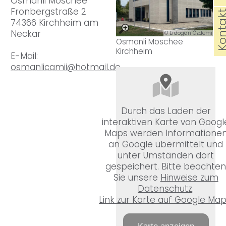
Osmanli Moschee
Fronbergstraße 2
Konta
74366 Kirchheim am
Neckar
© Erdogan Özdemir
Osmanli Moschee
Kirchheim
E-Mail:
osmanlicamii@hotmail.de
Durch das Laden der
interaktiven Karte von Googl
Maps werden Informatione
an Google übermittelt und
unter Umständen dort
gespeichert. Bitte beachte
Sie unsere
Hinweise zum
Datenschutz
.
Link zur Karte auf Google Ma