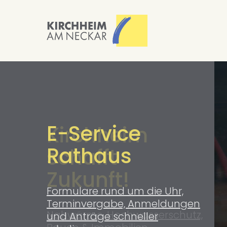
Startseite der
E-Service
Kirchheim
Rathaus
schafft
Zukunft!
Formulare rund um die Uhr,
Terminvergabe, Anmeldungen
Nahwärme, Hochwasserschutz,
und Anträge schneller