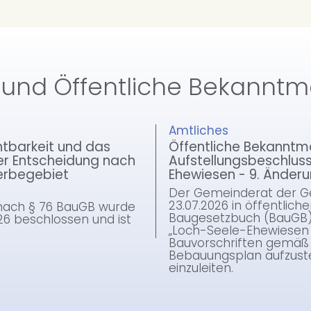
 und Öffentliche Bekann
Amtliches
tbarkeit und das
Öffentliche Bekannt
er Entscheidung nach
Aufstellungsbeschluss
erbegebiet
Ehewiesen - 9. Änderu
Der Gemeinderat der G
23.07.2026 in öffentliche
nach § 76 BauGB wurde
Baugesetzbuch (BauGB)
6 beschlossen und ist
„Loch-Seele-Ehewiesen 
Bauvorschriften gemäß
Bebauungsplan aufzust
einzuleiten.