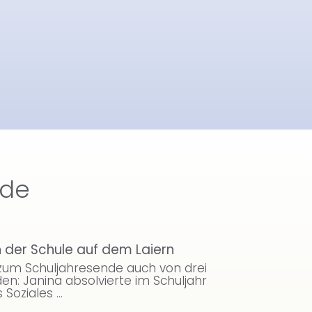
nde
Zweckve
der Schule auf dem Laiern
Aktuell
 zum Schuljahresende auch von drei
Ferien i
en: Janina absolvierte im Schuljahr
während 
s Soziales …
3. Augus