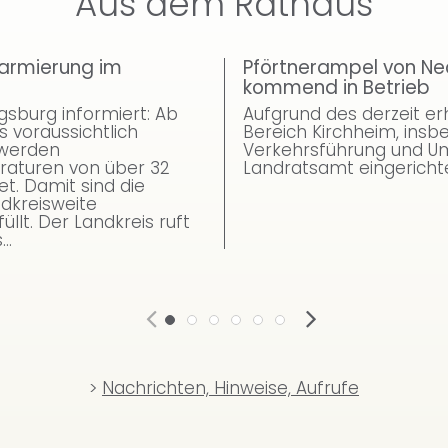
Aus dem Rathaus
larmierung im
Pförtnerampel von N
kommend in Betrieb
gsburg informiert: Ab
Aufgrund des derzeit 
is voraussichtlich
Bereich Kirchheim, insb
 werden
Verkehrsführung und U
aturen von über 32
Landratsamt eingerichte
et. Damit sind die
ndkreisweite
üllt. Der Landkreis ruft
..
>
Nachrichten, Hinweise, Aufrufe