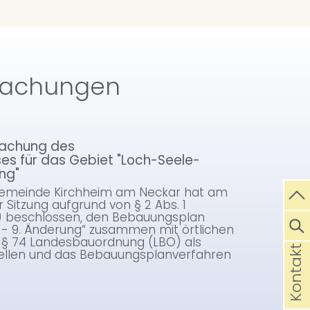
tmachungen
Amtlich
machung des
Satzung
es für das Gebiet "Loch-Seele-
Abs. 1 
ng"
9. Ände
emeinde Kirchheim am Neckar hat am
Aufgrund
r Sitzung aufgrund von § 2 Abs. 1
(BauGB)
 beschlossen, den Bebauungsplan
Baden-W
- 9. Änderung“ zusammen mit örtlichen
hat der
 § 74 Landesbauordnung (LBO) als
seiner ö
Kontakt
ellen und das Bebauungsplanverfahren
beschlo