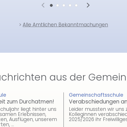
>
Alle Amtlichen Bekanntmachungen
chrichten aus der Gemei
ule
Gemeinschaftsschule
eit zum Durchatmen!
Verabschiedungen an 
chuljahr liegt hinter uns
Leider mussten wir uns
nsamen Erlebnissen,
Kolleginnen verabschied
en, Ausflügen, unserem
2025/2026 ihr Freiwillige
rten, …