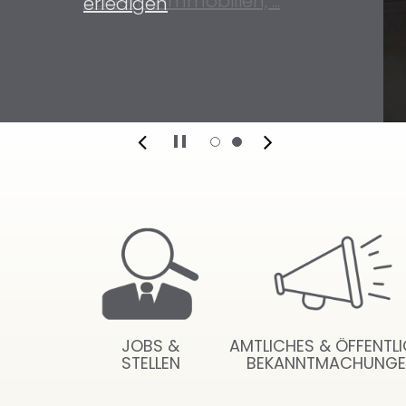
Bauen & Immobilien, ...
erledigen
JOBS &
AMTLICHES & ÖFFENTL
STELLEN
BEKANNTMACHUNG