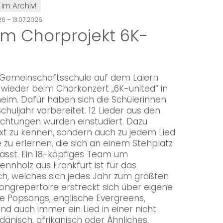
 im Archiv!
6 – 13.07.2026
m Chorprojekt 6K-
r Gemeinschaftsschule auf dem Laiern
wieder beim Chorkonzert „6K-united“ in
eim. Dafür haben sich die Schülerinnen
huljahr vorbereitet. 12 Lieder aus den
richtungen wurden einstudiert. Dazu
ext zu kennen, sondern auch zu jedem Lied
 zu erlernen, die sich an einem Stehplatz
lässt. Ein 18-köpfiges Team um
nnholz aus Frankfurt ist für das
h, welches sich jedes Jahr zum größten
Songrepertoire erstreckt sich über eigene
e Popsongs, englische Evergreens,
nd auch immer ein Lied in einer nicht
änisch, afrikanisch oder Ähnliches.