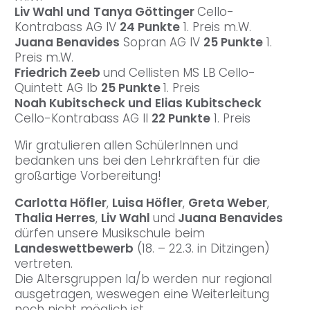
Liv Wahl und
Tanya Göttinger
Cello-
Kontrabass AG IV
24 Punkte
1. Preis m.W.
Juana Benavides
Sopran AG IV
25 Punkte
1.
Preis m.W.
Friedrich Zeeb
und Cellisten MS LB
Cello-
Quintett AG Ib
25 Punkte
1. Preis
Noah Kubitscheck und
Elias Kubitscheck
Cello-Kontrabass AG II
22 Punkte
1. Preis
Wir gratulieren allen SchülerInnen und
bedanken uns bei den Lehrkräften für die
großartige Vorbereitung!
Carlotta Höfler
,
Luisa Höfler
,
Greta Weber
,
Thalia Herres
,
Liv Wahl
und
Juana Benavides
dürfen unsere Musikschule beim
Landeswettbewerb
(18. – 22.3. in Ditzingen)
vertreten.
Die Altersgruppen Ia/b werden nur regional
ausgetragen, weswegen eine Weiterleitung
noch nicht möglich ist.