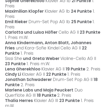
Sophie Gherekhloo
Klavier AG Ib
21 Punkte
1.
Preis
Maximilian Klopfer
Klavier AG Ib
24 Punkte
1.
Preis
Emil Rieker
Drum-Set Pop AG Ib
25 Punkte
1.
Preis
Carlotta und Luisa Höfler
Cello AG II
23 Punkte
1. Preis m.W.
Anna Kindermann, Anton Blatt, Johannes
Fries
und
Kara-Sofie Kindel
Cello AG II
22
Punkte
1. Preis
Sissi She
und
Greta Weber
Violine-Cello AG II
23 Punkte
1. Preis m.W.
Lena Gherekhloo
Klavier AG II
19 Punkte
2. Preis
Cindy Li
Klavier AG II
22 Punkte
1. Preis
Jonathan Schwaderer
Drum-Set Pop AG II
18
Punkte
2. Preis
Marlene Labs und Maja Peuckert
Duo
Querflöte AG III
18 Punkte
2. Preis
Thalia Herres
Klavier AG III
23 Punkte
1. Preis
m.W.