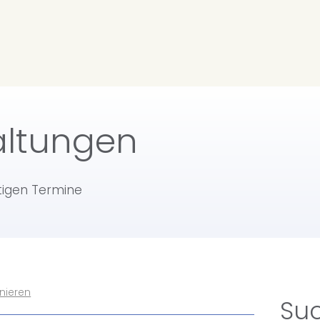
altungen
htigen Termine
nieren
Su