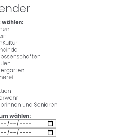
lender
 wählen:
chen
ein
Kultur
einde
ossenschaften
ulen
dergärten
herei
tion
erwehr
orinnen und Senioren
aum wählen: