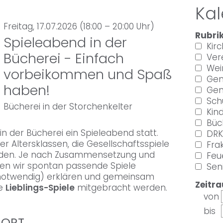
Ka
Freitag, 17.07.2026 (18:00 – 20:00 Uhr)
Rubrik
Spieleabend in der
Kir
Bücherei - Einfach
Ver
Wein
vorbeikommen und Spaß
Gem
haben!
Gen
Sch
Bücherei in der Storchenkelter
Kin
Büc
in der Bücherei ein Spieleabend statt.
DRK
r Altersklassen, die Gesellschaftsspiele
Frak
laden. Je nach Zusammensetzung und
Feu
en wir spontan passende Spiele
Seni
s notwendig) erklären und gemeinsam
Zeitr
ne
Lieblings-Spiele
mitgebracht werden.
von
bis
SORT