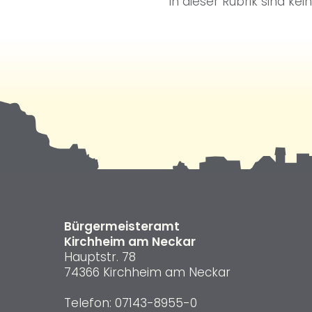
In dieser Rubrik sind kei
Bürgermeisteramt
Kirchheim am Neckar
Hauptstr. 78
74366 Kirchheim am Neckar
Telefon:
07143-8955-0