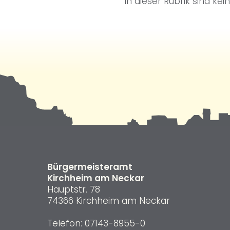
In dieser Rubrik sind kei
Bürgermeisteramt
Kirchheim am Neckar
Hauptstr. 78
74366 Kirchheim am Neckar
Telefon:
07143-8955-0